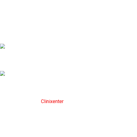
Montag bis Freitag
09:00 AM to 12:00 PM
Support-Center rund um die Uhr
+90 (543) 346 22 32
Orta Mh. Kanuni Sk. No: 5 (Kartal, İstanbul)
W663+42
Urheberrecht 2024
Clinixenter
. Alle Rechte vorbehalten.