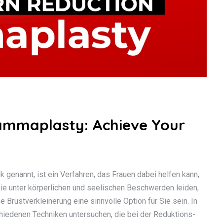
ammaplasty: Achieve Your
genannt, ist ein Verfahren, das Frauen dabei helfen kann,
Sie unter körperlichen und seelischen Beschwerden leiden,
 Brustverkleinerung eine sinnvolle Option für Sie sein. In
iedenen Techniken untersuchen, die bei der Reduktions-