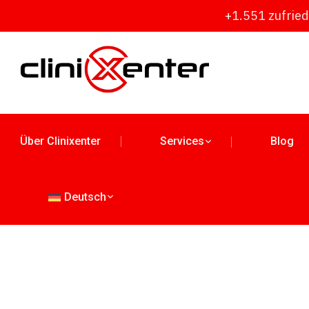
+1.551 zufrie
Über Clinixenter
Services
Blog
Deutsch