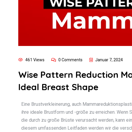
461 Views
0 Comments
Januar 7, 2024
Wise Pattern Reduction M
Ideal Breast Shape
Eine Brustverkleinerung, auch Mammareduktionsplastik 
ihre ideale Brustform und -größe zu erreichen. Wenn 
die durch zu große Brüste verursacht werden, kann eine
diesem umfassenden Leitfaden werden wir die versch