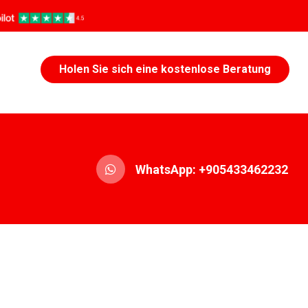
Holen Sie sich eine kostenlose Beratung
WhatsApp: +905433462232