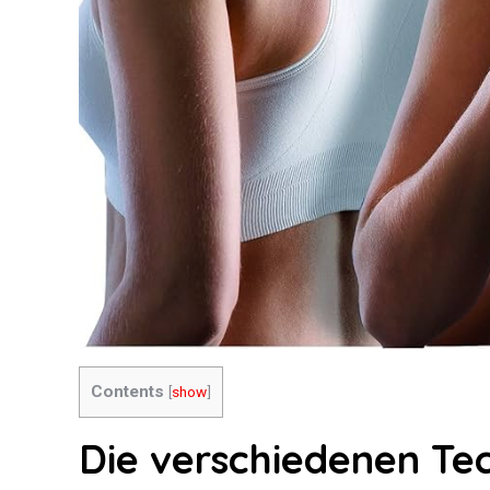
Contents
[
show
]
Die verschiedenen Te